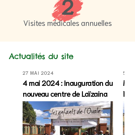
2
Visites médicales annuelles
Actualités du site
27 MAI 2024
5 AV
4 mai 2024 : Inauguration du
Mad
nouveau centre de Laïzaina
Enf