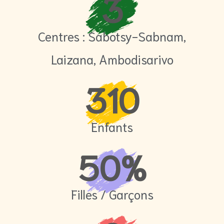
3
Centres : Sabotsy-Sabnam,
Laizana, Ambodisarivo
310
Enfants
50
%
Filles / Garçons