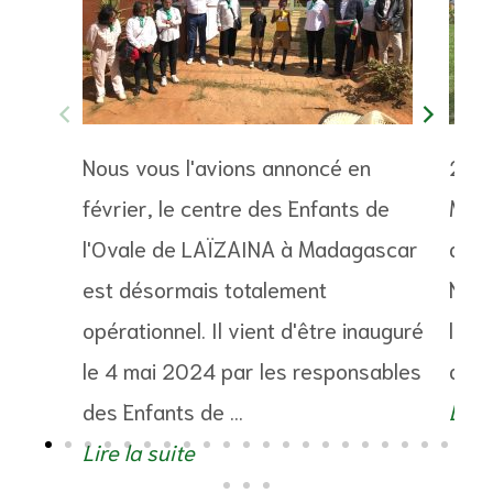
Nous vous l'avions annoncé en
2 me
février, le centre des Enfants de
Mada
l'Ovale de LAÏZAINA à Madagascar
de m
est désormais totalement
Nam.
opérationnel. Il vient d'être inauguré
l’as
le 4 mai 2024 par les responsables
donn
des Enfants de ...
Lire 
Lire la suite