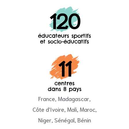
120
éducateurs sportifs
et socio-éducatifs
ne
11
centres
dans 8 pays
France, Madagascar,
Côte d'Ivoire, Mali, Maroc,
Niger, Sénégal, Bénin