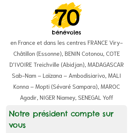
70
bénévoles
en France et dans les centres FRANCE Viry-
tif
Châtillon (Essonne), BENIN Cotonou, COTE
D’IVOIRE Treichville (Abidjan), MADAGASCAR
e
Sab-Nam – Laïzana – Ambodisiarivo, MALI
Konna – Mopti (Sévaré Sampara), MAROC
Agadir, NIGER Niamey, SENEGAL Yoff
Notre président compte sur
vous