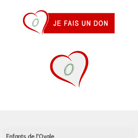
ne
Enfants de l’Ovale