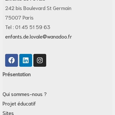
242 bis Boulevard St Germain
75007 Paris
Tel : 01 45 51 59 63
enfants.de.lovale@wanadoo.fr
tif
e
Présentation
Qui sommes-nous ?
Projet éducatif
Sites